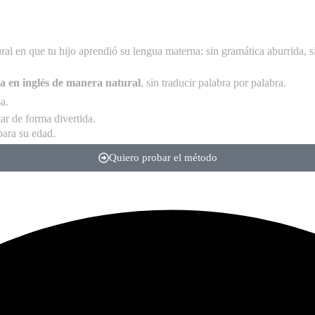
al en que tu hijo aprendió su lengua materna: sin gramática aburrida, s
a en inglés de manera natural
, sin traducir palabra por palabra.
a.
car de forma divertida.
para su edad.
Quiero probar el método