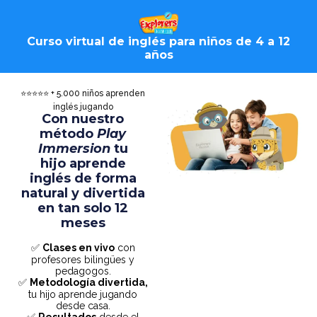
Curso virtual de inglés para niños de 4 a 12
años
⭐⭐⭐⭐⭐ + 5.000 niños aprenden
inglés jugando
Con nuestro
método
Play
Immersion
tu
hijo aprende
inglés de forma
natural y divertida
en tan solo 12
meses
✅
Clases en vivo
con
profesores bilingües y
pedagogos.
✅
Metodología divertida,
tu hijo aprende jugando
desde casa.
✅
Resultados
desde el