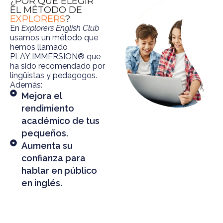
¿POR QUÉ ELEGIR
EL MÉTODO DE
EXPLORERS
?
En
Explorers English Club
usamos un método que
hemos llamado
PLAY IMMERSION® que
ha sido recomendado por
lingüistas y pedagogos.
Además:
Mejora el
rendimiento
académico de tus
pequeños.
Aumenta su
confianza para
hablar en público
en inglés.