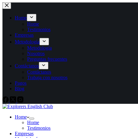
Home
Home
Testimonios
Empresas
Metodología
Metodología
Nosotros
Preguntas frecuentes
Contáctanos
Contáctanos
Trabaja con nosotros
Pagos
Blog
Home
Home
Testimonios
Empresas