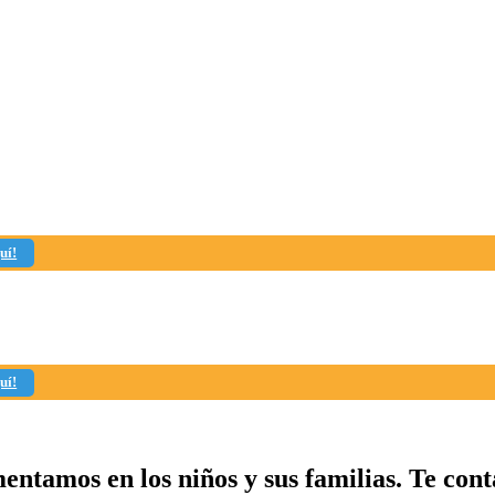
uí!
uí!
entamos en los niños y sus familias. Te con