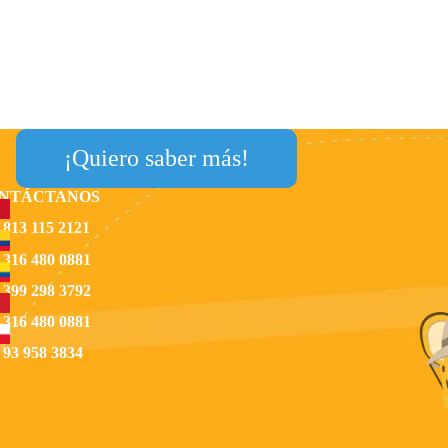
¡Quiero saber más!
NTÁCTANOS
 813 115 2121
 316 480 0881
 399 298 3792
 316 480 0881
 93 958 3834