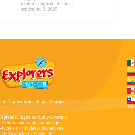
explorersenglishclub.com
septiembre 3, 2025
CO
+52
+57
+59
+57
Inglés
para niños de 4 a 10 años
+56
Aprender Inglés es fácil y divertido
-Método natural de aprendizaje
-Juegos y actividades interactivas
-100% practico y vivencial