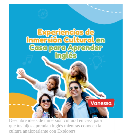
Descubre ideas de inmersión cultural en casa para
que tus hijos aprendan inglés mientras conocen la
cultura angloparlante con Explorers.