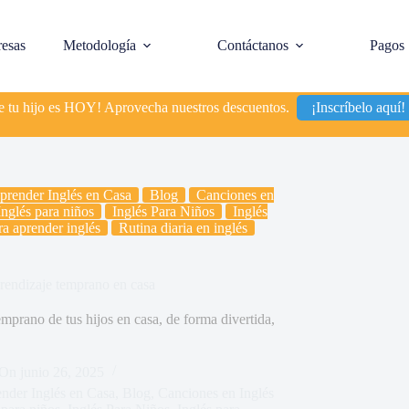
esas
Metodología
Contáctanos
Pagos
de tu hijo es HOY! Aprovecha nuestros descuentos.
¡Inscríbelo aquí!
prender Inglés en Casa
Blog
Canciones en
nglés para niños
Inglés Para Niños
Inglés
a aprender inglés
Rutina diaria en inglés
prendizaje temprano en casa
mprano de tus hijos en casa, de forma divertida,
On
junio 26, 2025
nder Inglés en Casa
,
Blog
,
Canciones en Inglés