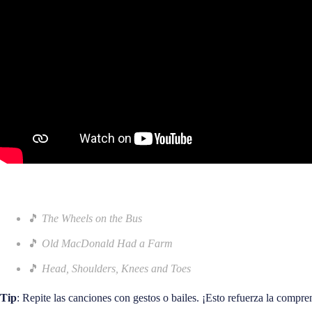
🎵
The Wheels on the Bus
🎵
Old MacDonald Had a Farm
🎵
Head, Shoulders, Knees and Toes
Tip
: Repite las canciones con gestos o bailes. ¡Esto refuerza la compr