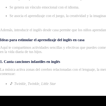
Se genera un vínculo emocional con el idioma.
Se asocia el aprendizaje con el juego, la creatividad y la imagina
Además, introducir el inglés desde casa permite que los niños aprendan
Ideas para estimular el aprendizaje del inglés en casa
Aquí te compartimos actividades sencillas y efectivas que puedes come
en la vida diaria de tus hijos.
1. Canta canciones infantiles en inglés
La música activa zonas del cerebro relacionadas con el lenguaje, la m
comenzar:
🎵
Twinkle, Twinkle, Little Star