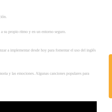
ción.
 a su propio ritmo y en un entorno seguro.
nzar a implementar desde hoy para fomentar el uso del inglés
emoria y las emociones. Algunas canciones populares para