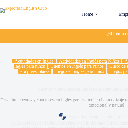
Saltar
al
contenido
Home
Empr
¡El futuro 
Actividades en Inglés
Actividades en Inglés para Niños
A
Inglés para niños
Cuentos en Inglés para Niños
Curso de I
para preescolares
Juegos en inglés para niños
Juegos par
Cuentos y canciones en inglés para estimular el a
Descubre cuentos y canciones en inglés para estimular el aprendizaje te
emocional y natural.
By
explorersenglishclub.com
In
Actividades en Inglés
,
Actividades en Inglés para Niños
,
Apre