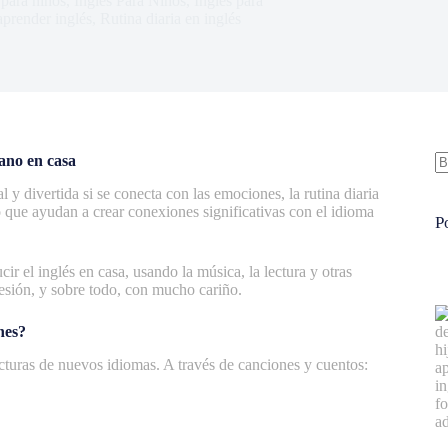
 para niños
,
Inglés Para Niños
,
Inglés para
aprender inglés
,
Rutina diaria en inglés
rano en casa
S
l y divertida si se conecta con las emociones, la rutina diaria
re
o que ayudan a crear conexiones significativas con el idioma
P
cir el inglés en casa, usando la música, la lectura y otras
resión, y sobre todo, con mucho cariño.
nes?
ucturas de nuevos idiomas. A través de canciones y cuentos: