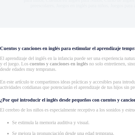
para niños
,
Cuentos en Inglés para Niños
,
Curso de Inglés
preescolares
,
Juegos en inglés para niños
,
Juegos para 
Cuentos y canciones en inglés para estimular el aprendizaje temp
El aprendizaje del inglés en la infancia puede ser una experiencia natura
y el juego. Los
cuentos y canciones en inglés
no solo entretienen, sin
desde edades muy tempranas.
En este artículo te compartimos ideas prácticas y accesibles para introdu
actividades cotidianas que potenciarán el aprendizaje de tus hijos sin p
¿Por qué introducir el inglés desde pequeños con cuentos y cancio
El cerebro de los niños es especialmente receptivo a los sonidos y estr
Se estimula la memoria auditiva y visual.
Se mejora la pronunciación desde una edad temprana.