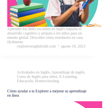
Aprender los útiles escolares en inglés impulsa el
desarrollo cognitivo y prepara a los niños para un
mundo global. Descubre cómo enseñarlos en casa
fácilmente.
explorersenglishclub.com
agosto 10, 2023
Actividades en Inglés
,
Aprendizaje de inglés
,
Curso de Inglés para niños
,
E-Learning
,
Educación
,
Homeschooling
Cómo ayudar a tu Explorer a mejorar su aprendizaje
en línea