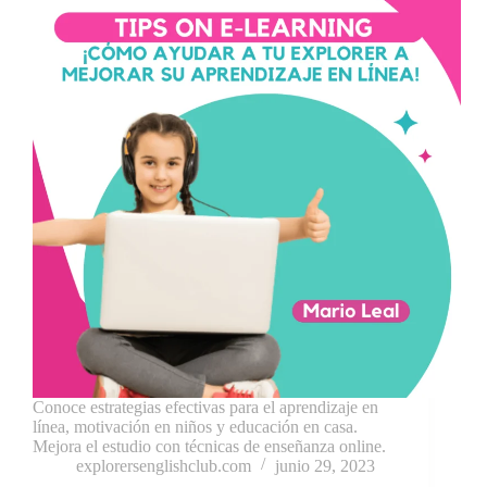
Conoce estrategias efectivas para el aprendizaje en
línea, motivación en niños y educación en casa.
Mejora el estudio con técnicas de enseñanza online.
explorersenglishclub.com
junio 29, 2023