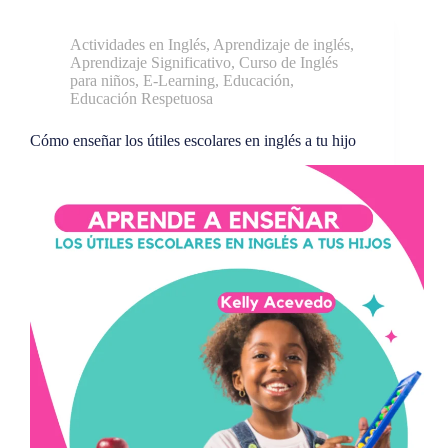
Actividades en Inglés
,
Aprendizaje de inglés
,
Aprendizaje Significativo
,
Curso de Inglés
para niños
,
E-Learning
,
Educación
,
Educación Respetuosa
Cómo enseñar los útiles escolares en inglés a tu hijo