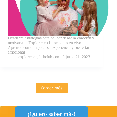
Descubre estrategias para educar desde la emoción y
motivar a tu Explorer en las sesiones en vivo.
Aprende cómo mejorar su experiencia y bienestar
emocional
explorersenglishclub.com
junio 21, 2023
Cargar más
¡Quiero saber más!