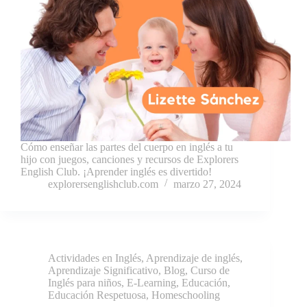
Cómo enseñar las partes del cuerpo en inglés a tu
hijo con juegos, canciones y recursos de Explorers
English Club. ¡Aprender inglés es divertido!
explorersenglishclub.com
marzo 27, 2024
Actividades en Inglés
,
Aprendizaje de inglés
,
Aprendizaje Significativo
,
Blog
,
Curso de
Inglés para niños
,
E-Learning
,
Educación
,
Educación Respetuosa
,
Homeschooling