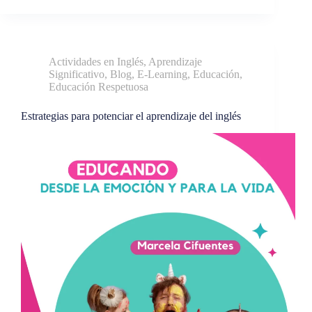
Actividades en Inglés
,
Aprendizaje
Significativo
,
Blog
,
E-Learning
,
Educación
,
Educación Respetuosa
Estrategias para potenciar el aprendizaje del inglés