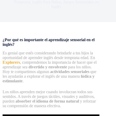
Temprana
,
Inglés Para Niños
,
Juegos Sensoriales en
Inglés
¿Por qué es importante el aprendizaje sensorial en el
inglés?
Es genial que estés considerando brindarle a tus hijos la
oportunidad de aprender inglés desde temprana edad. En
Explorers
, comprendemos la importancia de hacer que el
aprendizaje sea
divertido y envolvente
para los niños.
Hoy te compartimos algunas
actividades sensoriales
que
les ayudarán a explorar el inglés de una manera
lúdica y
estimulante
.
Los niños aprenden mejor cuando involucran todos sus
sentidos. A través de juegos táctiles, visuales y auditivos,
pueden
absorber el idioma de forma natural
y reforzar
su comprensión de manera efectiva.