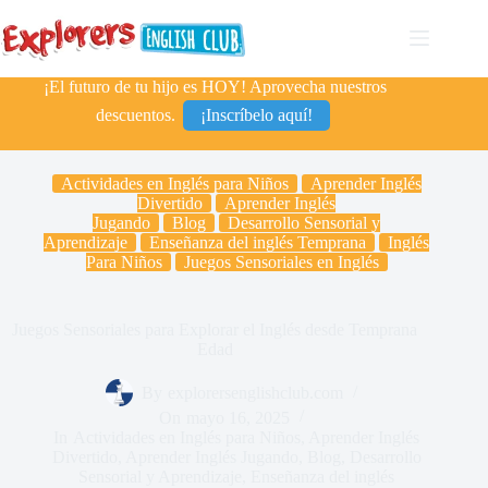
¡El futuro de tu hijo es HOY! Aprovecha nuestros
descuentos.
¡Inscríbelo aquí!
Actividades en Inglés para Niños
Aprender Inglés
Divertido
Aprender Inglés
Jugando
Blog
Desarrollo Sensorial y
Aprendizaje
Enseñanza del inglés Temprana
Inglés
Para Niños
Juegos Sensoriales en Inglés
Juegos Sensoriales para Explorar el Inglés desde Temprana
Edad
By
explorersenglishclub.com
On
mayo 16, 2025
In
Actividades en Inglés para Niños
,
Aprender Inglés
Divertido
,
Aprender Inglés Jugando
,
Blog
,
Desarrollo
Sensorial y Aprendizaje
,
Enseñanza del inglés