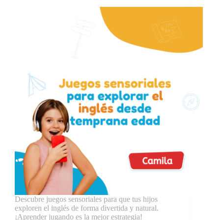
Descubre juegos sensoriales para que tus hijos
exploren el inglés de forma divertida y natural.
¡Aprender jugando es la mejor estrategia!