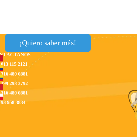
¡Quiero saber más!
NTÁCTANOS
 813 115 2121
 316 480 0881
 399 298 3792
 316 480 0881
 93 958 3834