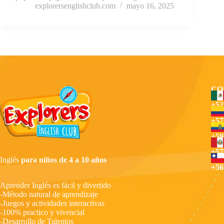
explorersenglishclub.com
mayo 16, 2025
CO
+52
+57
+59
+57
Inglés
para niños de 4 a 10 años
+56
Aprender Inglés es fácil y divertido
-Método natural de aprendizaje
-Juegos y actividades interactivas
-100% practico y vivencial
-Desarrollo de Talentos